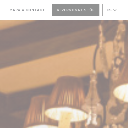
MAPA A KONTAKT
REZERVOVAT STŮL
CS
((OTEVŘE SE V NOVÉM OKNĚ))