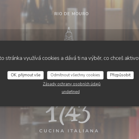
•
RIO DE MOURO
o stránka využívá cookies a dává ti na výběr, co chceš aktiv
OK, přijmout vše
Odmítnout všechny cookies
Přizpůsobit
Zásady ochrany osobních údajů
undefined
1743 Cucina Italian