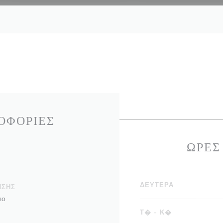
ΟΦΟΡΊΕΣ
ΏΡΕΣ
ΔΕΥΤΈΡΑ
ΗΣΗΣ
ιο
Τ�
-
Κ�