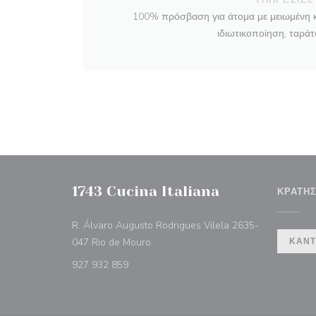
100% πρόσβαση για άτομα με μειωμένη κι
ιδιωτικοποίηση, ταράτ
1743 Cucina Italiana
ΚΡΆΤΗ
R. Álvaro Augusto Rodrigues Vilela 2635-
((ανοίγει σε νέο παράθυρο))
047 Rio de Mouro
ΚΆΝΤ
927 932 859