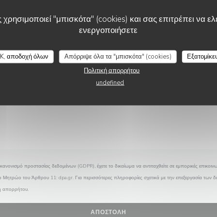
Θέλετε να επικοινωνήσετε μαζί μας ?
Συμπληρώστε την παρακάτω φόρμα!
 χρησιμοποιεί "μπισκότα" (cookies) και σας επιτρέπει να ελέ
ενεργοποιήσετε
K, αποδοχή όλων
Απόρριψε όλα τα "μπισκότα" (cookies)
Εξατομίκε
Πολιτική απορρήτου
undefined
κανονισμό προστασίας δεδομένων (GDPR), έχετε το δικαίωμα να αντιταχθείτε σε εμπορικές επικοινω
το Μητρώο του Άρθρου 11:
dpa.gr
. Για περισσότερες πληροφορίες σχετικά με την επεξεργασία των 
κή απορρήτου
.