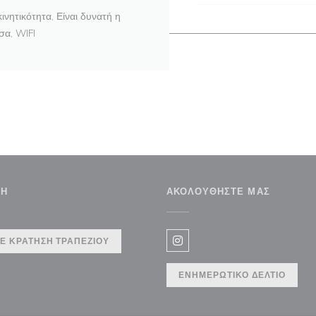
νητικότητα, Είναι δυνατή η
σα, WIFI
ΣΗ
ΑΚΟΛΟΥΘΉΣΤΕ ΜΑΣ
Ε ΚΡΆΤΗΣΗ ΤΡΑΠΕΖΙΟΎ
Instagram ((ανοίγει σε νέο 
ΕΝΗΜΕΡΩΤΙΚΌ ΔΕΛΤΊΟ