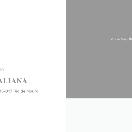
Waze Map εί
ΙΟ
TALIANA
((ανοίγει σε νέο παράθυρο))
635-047 Rio de Mouro