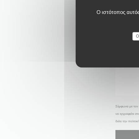
Ο ιστότοπος αυτός
O
Σύμφωνα με τον 
να εγγραφείτε σ
δείτε την
πολιτι