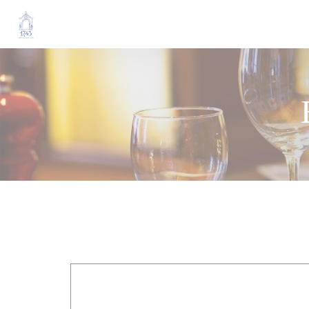
Πίνακας διαχείρισης "Μπισκότων" (Cookies)