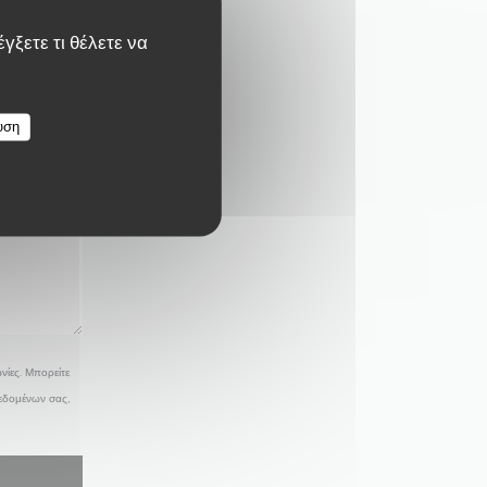
γξετε τι θέλετε να
υση
νίες. Μπορείτε
δεδομένων σας,