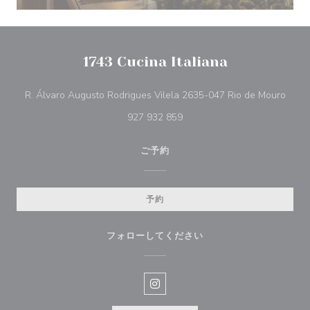
1743 Cucina Italiana
((新
R. Álvaro Augusto Rodrigues Vilela 2635-047 Rio de Mouro
927 932 859
ご予約
予約
フォローしてください
Instagram ((新しいウィンドウ